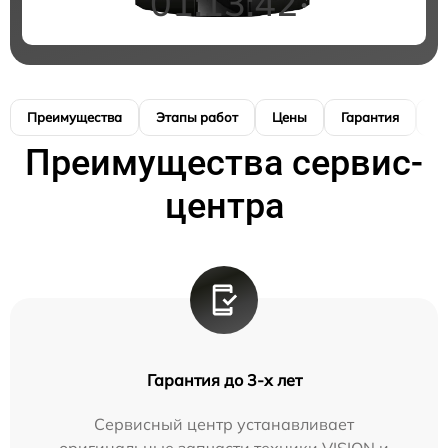
01:13:41
Преимущества
Этапы работ
Цены
Гарантия
М
Преимущества сервис-
центра
Гарантия до 3-х лет
Сервисный центр устанавливает
оригинальные запчасти техники VISION и